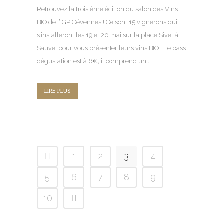
Retrouvez la troisième édition du salon des Vins
BIO de l’IGP Cévennes ! Ce sont 15 vignerons qui
s’installeront les 19 et 20 mai sur la place Sivel à
Sauve, pour vous présenter leurs vins BIO ! Le pass
dégustation est à 6€, il comprend un...
LIRE PLUS
1
2
3
4
5
6
7
8
9
10