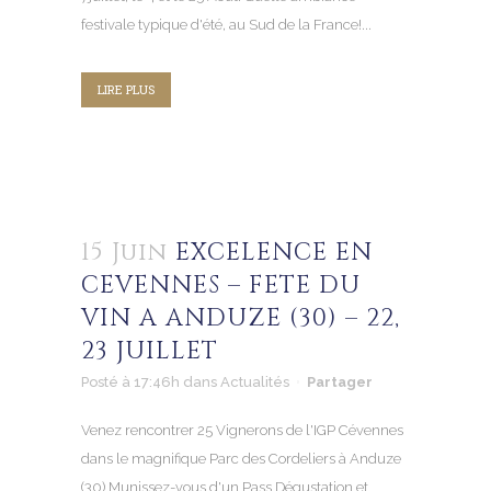
festivale typique d'été, au Sud de la France!...
LIRE PLUS
15 Juin
EXCELENCE EN
CEVENNES – FETE DU
VIN A ANDUZE (30) – 22,
23 JUILLET
Posté à 17:46h
dans
Actualités
Partager
Venez rencontrer 25 Vignerons de l'IGP Cévennes
dans le magnifique Parc des Cordeliers à Anduze
(30) Munissez-vous d'un Pass Dégustation et