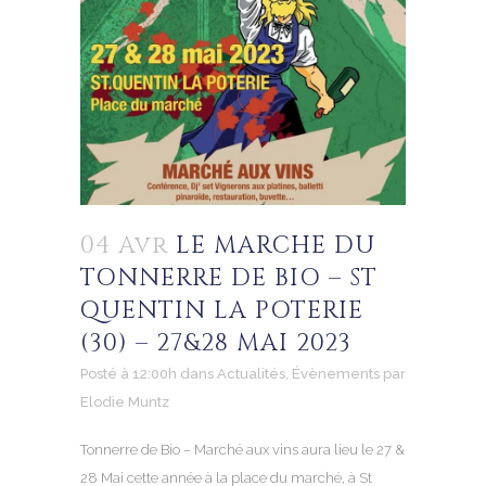
04 Avr
LE MARCHE DU
TONNERRE DE BIO – ST
QUENTIN LA POTERIE
(30) – 27&28 MAI 2023
Posté à 12:00h
dans
Actualités
,
Évènements
par
Elodie Muntz
Tonnerre de Bio – Marché aux vins aura lieu le 27 &
28 Mai cette année à la place du marché, à St